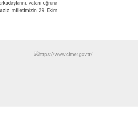
rkadaşlarını, vatanı uğruna
Kınık
Torbalı
 aziz milletimizin 29 Ekim
Kiraz
Urla
Konak
Bayraklı
Menderes
Karabağlar