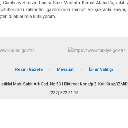
, Cumhuriyetimizin banisi Gazi Mustafa Kemal Atatürk’ü, silah a
Buca
şehitlerimizi rahmetle; gazilerimizi minnet ve şükranla anıyor,
Çeşme
çten dileklerimle kutluyorum.
Çiğli
Dikili
Resmi Gazete
Mevzuat
İzmir Valiliği
İstiklal Mah. Sabit Arlı Cad. No:53 Hükümet Konağı 2. Kat Kiraz/İZMİR
(232) 572 31 18