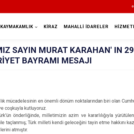
e
KAYMAKAMLIK
KİRAZ
MAHALLİ İDARELER
HİZMET
İzmir
Z SAYIN MURAT KARAHAN' IN 29
İYET BAYRAMI MESAJI
Aliağa
Balçova
Bayındır
lık mücadelesinin en önemli dönüm noktalarından biri olan Cumhuri
e coşkuyla kutluyoruz.
Bergama
k’ün önderliğinde, milletimizin azim ve kararlılığıyla yürütüle
Beydağ
 ile taçlanmış; Türk milleti kendi geleceğini tayin etme hakkını k
Bornova
erini atmıştır.