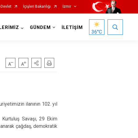
-Devlet
İçişleri Bakanlığı
İzmir
LERİMİZ
GÜNDEM
İLETİŞİM
36
°C
Foça
Menemen
Gaziemir
Narlıdere
Güzelbahçe
Ödemiş
yetimizin ilanının 102. yıl
Karaburun
Seferihisar
n Kurtuluş Savaşı, 29 Ekim
Karşıyaka
Selçuk
azanarak çağdaş, demokratik
Kemalpaşa
Tire