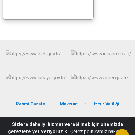
Resmi Gazete
Mevzuat
İzmir Valiliği
İstiklal Mah. Sabit Arlı Cad. No:53 Hükümet Konağı 2. Kat Kiraz/
Sizlere daha iyi hizmet verebilmek için sitemizde
İZMİR
çerezlere yer veriyoruz
🍪 Çerez politikamız hakkında