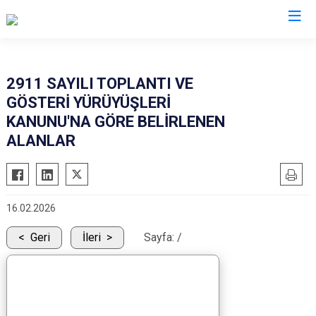
İzmir
2911 SAYILI TOPLANTI VE
GÖSTERİ YÜRÜYÜŞLERİ
Aliağa
Foça
Menemen
KANUNU'NA GÖRE BELİRLENEN
Balçova
Gaziemir
Narlıdere
ALANLAR
Bayındır
Güzelbahçe
Ödemiş
Bergama
Karaburun
Seferihisar
Beydağ
Karşıyaka
Selçuk
16.02.2026
Bornova
Kemalpaşa
Tire
Geri
İleri
Sayfa:
/
Buca
Kınık
Torbalı
Çeşme
Kiraz
Urla
Çiğli
Konak
Bayraklı
Dikili
Menderes
Karabağlar