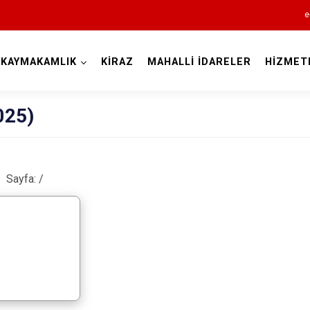
e
KAYMAKAMLIK
KİRAZ
MAHALLİ İDARELER
HİZMET
İzmir
025)
Sayfa:
/
Aliağa
Balçova
Bayındır
Bergama
Beydağ
Bornova