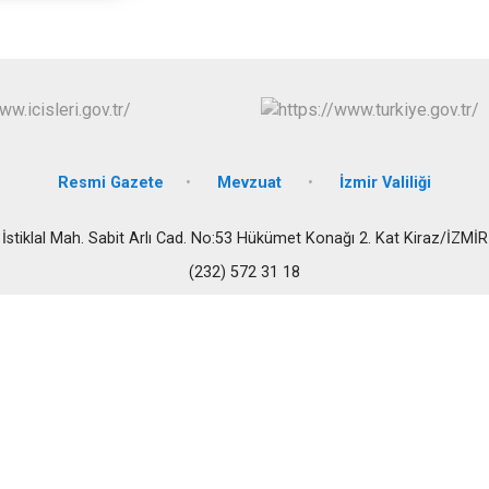
Buca
Çeşme
Çiğli
Dikili
Resmi Gazete
Mevzuat
İzmir Valiliği
İstiklal Mah. Sabit Arlı Cad. No:53 Hükümet Konağı 2. Kat Kiraz/İZMİR
(232) 572 31 18