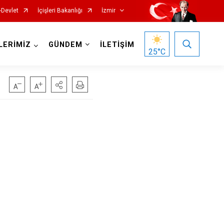
-Devlet
İçişleri Bakanlığı
İzmir
LERİMİZ
GÜNDEM
İLETİŞİM
25
°C
Foça
Menemen
Gaziemir
Narlıdere
Güzelbahçe
Ödemiş
Karaburun
Seferihisar
Karşıyaka
Selçuk
Kemalpaşa
Tire